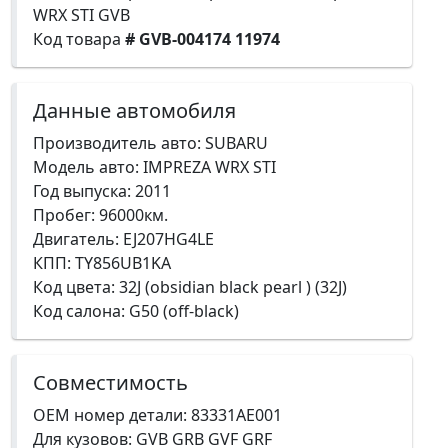
WRX STI GVB
Код товара
# GVB-004174 11974
Данные автомобиля
Производитель авто: SUBARU
Модель авто: IMPREZA WRX STI
Год выпуска: 2011
Пробег: 96000км.
Двигатель: EJ207HG4LE
КПП: TY856UB1KA
Код цвета: 32J (obsidian black pearl ) (32J)
Код салона: G50 (off-black)
Совместимость
OEM номер детали: 83331AE001
Для кузовов: GVB GRB GVF GRF