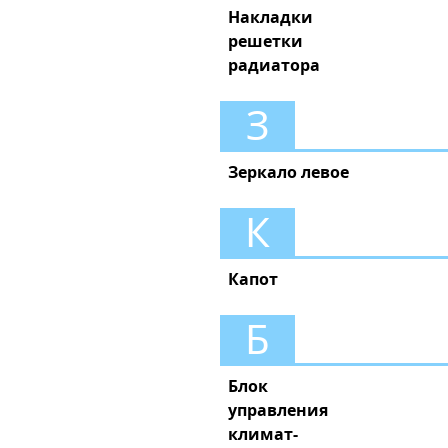
Накладки
решетки
радиатора
З
Зеркало левое
К
Капот
Б
Блок
управления
климат-