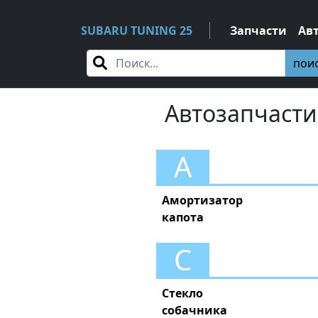
SUBARU TUNING 25
Запчасти
Ав
пои
Автозапчасти
А
Амортизатор
капота
С
Стекло
собачника