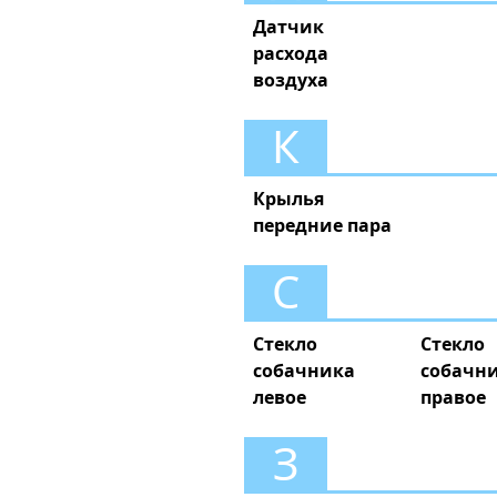
Датчик
расхода
воздуха
К
Крылья
передние пара
С
Стекло
Стекло
собачника
собачн
левое
правое
З