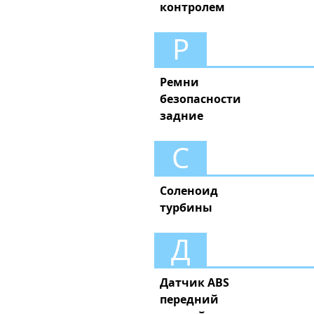
контролем
Р
Ремни
безопасности
задние
С
Соленоид
турбины
Д
Датчик ABS
передний