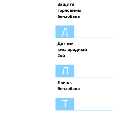
Защита
горловины
бензобака
Д
Датчик
кислородный
2ой
Л
Лючок
бензобака
Т