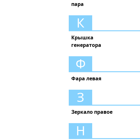
пара
К
Крышка
генератора
Ф
Фара левая
З
Зеркало правое
Н