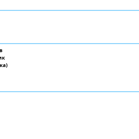
в
ик
ка)