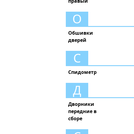
правый
О
Обшивки
дверей
С
Спидометр
Д
Дворники
передние в
сборе