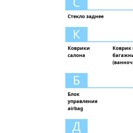
С
Стекло заднее
К
Коврики
Коврик 
салона
багажн
(ванноч
Б
Блок
управления
airbag
Д