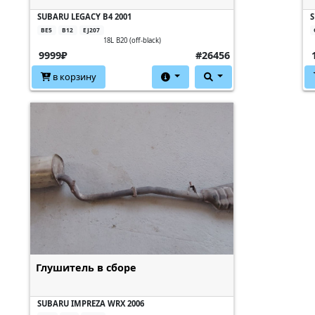
SUBARU LEGACY B4 2001
S
BE5
B12
EJ207
18L B20 (off-black)
9999₽
#26456
в корзину
Глушитель в сборе
SUBARU IMPREZA WRX 2006