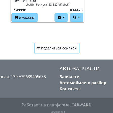
GDA
G11
EJ205
obsidian black pearl 32J B20 (off-black)
14999₽
#14475
в корзину
поделиться ссылкой
АВТОЗАПЧАСТИ
лковая, 179 +79639405653
Запчасти
Автомобили в разбор
Контакты
Работает на платформе:
CAR-YARD
загрузка 0.183