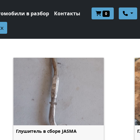
томобили в разбор
Контакты
0
ск
Глушитель в сборе JASMA
Г