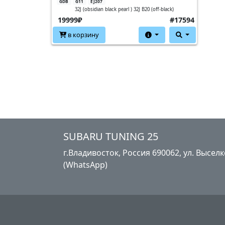
GDB
G11
EJ207
32J (obsidian black pearl ) 32J B20 (off-black)
19999₽
#17594
в корзину
SUBARU TUNING 25
г.Владивосток, Россия​ ‎690062, ул. Высе
(WhatsApp)