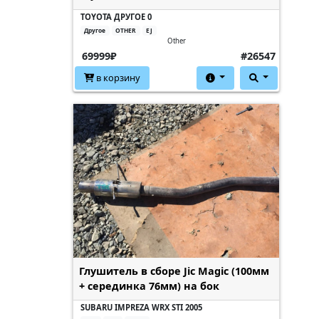
TOYOTA ДРУГОЕ 0
Другое
OTHER
EJ
Other
69999₽
#26547
в корзину
Глушитель в сборе Jic Magic (100мм
+ серединка 76мм) на бок
SUBARU IMPREZA WRX STI 2005