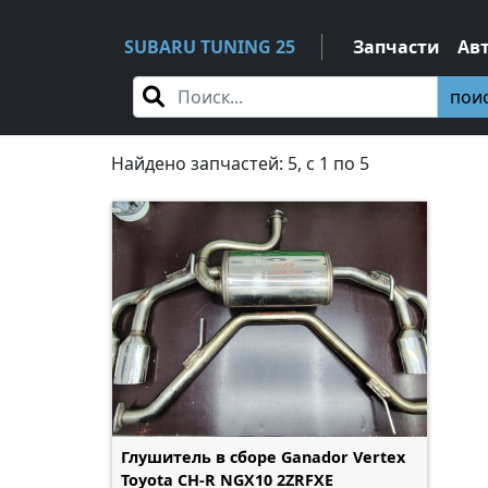
SUBARU TUNING 25
Запчасти
Ав
пои
Найдено запчастей: 5, c 1 по 5
Глушитель в сборе Ganador Vertex
Toyota CH-R NGX10 2ZRFXE