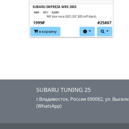
SUBARU IMPREZA WRX 2003
GGA
G11
EJ205
WR blue mica (02C) 02C B20 (off-black)
1999₽
#25807
в корзину
SUBARU TUNING 25
г.Владивосток, Россия​ ‎690062, ул. Высе
(WhatsApp)