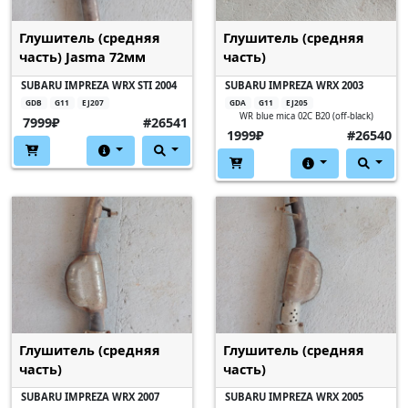
Глушитель (средняя
Глушитель (средняя
часть) Jasma 72мм
часть)
SUBARU IMPREZA WRX STI 2004
SUBARU IMPREZA WRX 2003
GDB
G11
EJ207
GDA
G11
EJ205
WR blue mica 02C B20 (off-black)
7999₽
#26541
1999₽
#26540
Глушитель (средняя
Глушитель (средняя
часть)
часть)
SUBARU IMPREZA WRX 2007
SUBARU IMPREZA WRX 2005