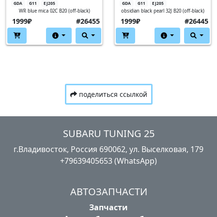
GDA
G11
EJ205
GDA
G11
EJ205
WR blue mica 02C B20 (off-black)
obsidian black pearl 32J B20 (off-black)
1999₽
#26455
1999₽
#26445
поделиться ссылкой
SUBARU TUNING 25
г.Владивосток, Россия​ ‎690062, ул. Выселковая, 179
+79639405653 (WhatsApp)
АВТОЗАПЧАСТИ
Запчасти