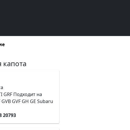
ие
 капота
та
TI GRF Подходит на
F GVB GVF GH GE Subaru
8 20793