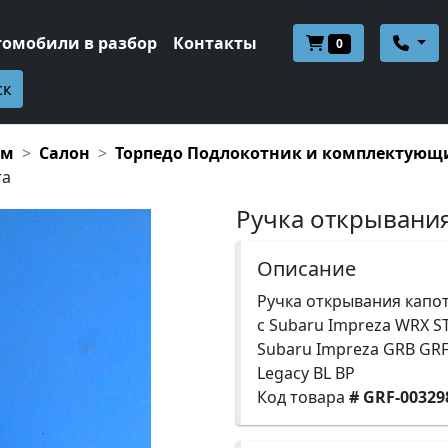
томобили в разбор
Контакты
0
ск
ам
Салон
Торпедо Подлокотник и комплектующ
та
Ручка открывания
Описание
Ручка открывания капо
с Subaru Impreza WRX S
Subaru Impreza GRB GR
Legacy BL BP
Код товара
# GRF-00329