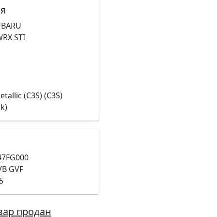
ля
UBARU
RX STI
tallic (C3S) (C3S)
k)
47FG000
VB GVF
5
вар продан