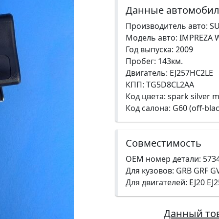
Данные автомоби
Производитель авто: S
Модель авто: IMPREZA W
Год выпуска: 2009
Пробег: 143км.
Двигатель: EJ257HC2LE
КПП: TG5D8CL2AA
Код цвета: spark silver me
Код салона: G60 (off-blac
Совместимость
OEM номер детали: 573
Для кузовов: GRB GRF G
Для двигателей: EJ20 EJ2
Данный то