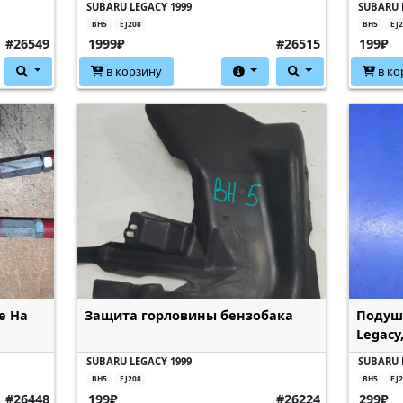
SUBARU LEGACY 1999
SUBARU 
BH5
EJ208
BH5
EJ
#26549
1999₽
#26515
199₽
в корзину
в ко
е На
Защита горловины бензобака
Подушк
Legacy
SUBARU LEGACY 1999
SUBARU 
BH5
EJ208
BH5
EJ
#26448
199₽
#26224
299₽