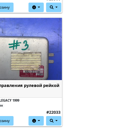
рзину
правления рулевой рейкой
LEGACY 1999
208
#22033
рзину