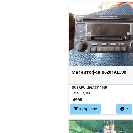
Магнитофон 86201AE390
SUBARU LEGACY 1999
BH5
EJ208
499₽
в корзину