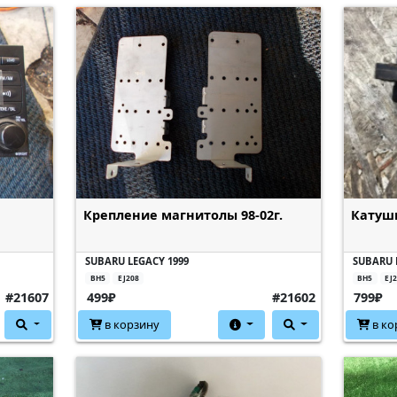
Крепление магнитолы 98-02г.
Катушк
SUBARU LEGACY 1999
SUBARU 
BH5
EJ208
BH5
EJ
#21607
499₽
#21602
799₽
в корзину
в ко