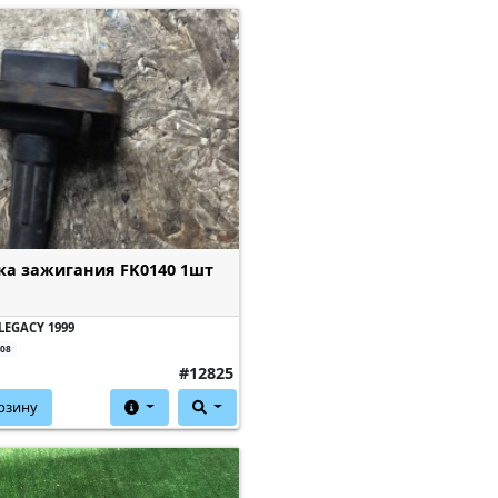
а зажигания FK0140 1шт
LEGACY 1999
208
#12825
рзину