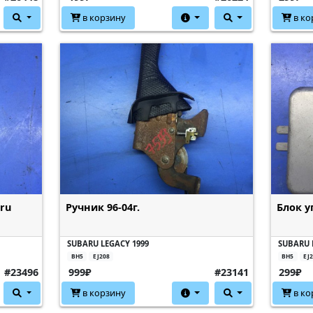
в корзину
в ко
ru
Ручник 96-04г.
Блок у
SUBARU LEGACY 1999
SUBARU 
BH5
EJ208
BH5
EJ
#23496
999₽
#23141
299₽
в корзину
в ко