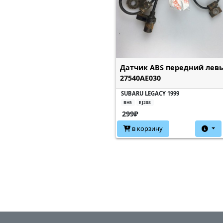
Датчик ABS передний лев
27540AE030
SUBARU LEGACY 1999
BH5
EJ208
299₽
в корзину