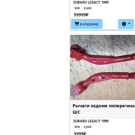
SUBARU LEGACY 1999
BH5
EJ208
59999₽
в корзину
Рычаги задние поперечны
ШС
SUBARU LEGACY 1999
BH5
EJ208
5999₽