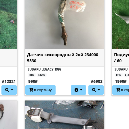
Датчик кислородный 2ой 234000-
Подиум
5530
/ 60
SUBARU LEGACY 1999
SUBARU 
BH5
EJ208
BH5
EJ
#12321
999₽
#6993
1999₽
в корзину
в ко