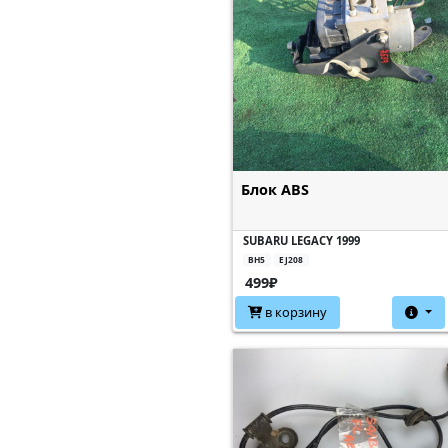
Блок ABS
SUBARU LEGACY 1999
BH5
EJ208
499₽
в корзину