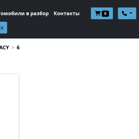
томобили в разбор
Контакты
0
ск
ACY
6