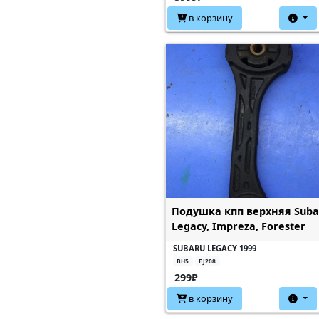
в корзину
Подушка кпп верхняя Suba
Legacy, Impreza, Forester
SUBARU LEGACY 1999
BH5
EJ208
299₽
в корзину