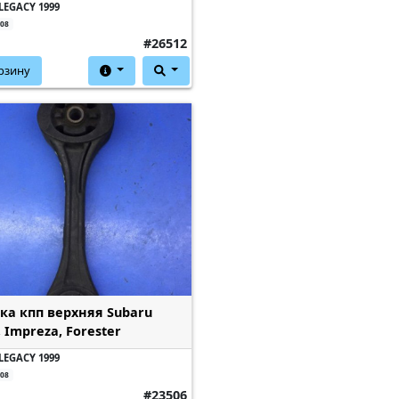
LEGACY 1999
208
#26512
рзину
а кпп верхняя Subaru
, Impreza, Forester
LEGACY 1999
208
#23506