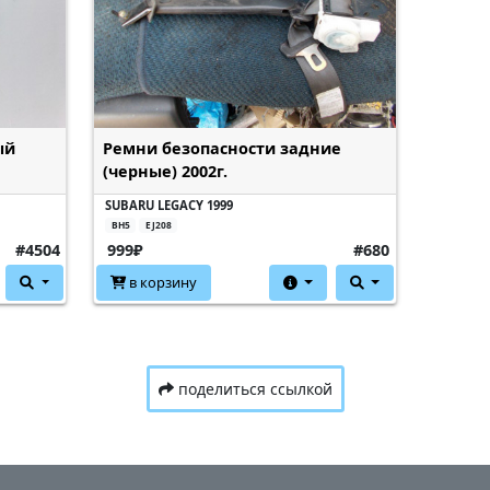
ый
Ремни безопасности задние
(черные) 2002г.
SUBARU LEGACY 1999
BH5
EJ208
#4504
999₽
#680
в корзину
поделиться ссылкой