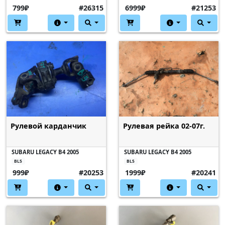
799₽
#26315
6999₽
#21253
Рулевой карданчик
Рулевая рейка 02-07г.
SUBARU LEGACY B4 2005
SUBARU LEGACY B4 2005
BL5
BL5
999₽
#20253
1999₽
#20241