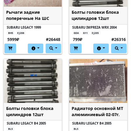
Рычаги задние
Болты головки блока
поперечные На ШС
цилиндров 12шт
SUBARU LEGACY 1999
SUBARU IMPREZA WRX 2004
BH5
EJ208
GDA
G11
EJ205
5999₽
#26448
799₽
#26316
Болты головки блока
Радиатор основной МТ
цилиндров 12шт
алюминиевый 02-07г.
SUBARU LEGACY B4 2005
SUBARU LEGACY B4 2005
BL5
BL5